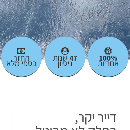
שנות
החזר
47
100%
אחריות
ניסיון
כספי מלא
דייר יקר,