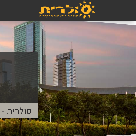
סולרית -
סולרית -