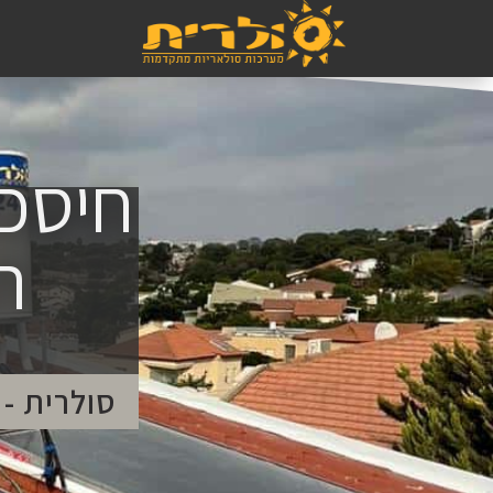
חיסכו
ת
סולרית -