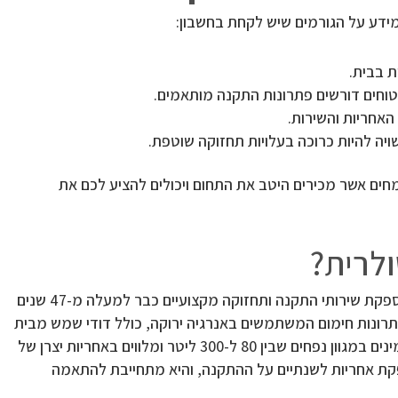
ידע על הגורמים שיש לקחת בחשבון:
 בבית.
טוחים דורשים פתרונות התקנה מותאמים.
האחריות והשירות.
ה להיות כרוכה בעלויות תחזוקה שוטפת.
מחים אשר מכירים היטב את התחום ויכולים להציע לכם את
לרית?
חברת סולרית, מומחית דודי השמש, מספקת שירותי התקנה ותחזוקה מקצועיים כבר למעלה מ-47 שנים
רונות חימום המשתמשים באנרגיה ירוקה, כולל דודי שמש מבית
כרומגן. דודי השמש שמציעה סולרית זמינים במגוון נפחים שבין 80 ל-300 ליטר ומלווים באחריות יצרן של
 מספקת אחריות לשנתיים על ההתקנה, והיא מתחייבת להתאמה